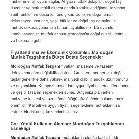
mükemmel bir uyum sağlar. Ahşap mutfak dolapları, doğal taş
duvarlar ve açık renkli aksesuarlarla kombinlendiğinde, tezgahın
zarif renkleri ve desenleri öne çıkar. Deniz ve doğa temalı
dekorasyon unsurları, yeşil bitkiler ve doğal taş detaylar ile
mutfak dekorasyonunuzu tamamlayabilirsiniz. Bu uyumlu
kombinasyonlar, mutfaklarınıza Mordoğan’ın doğal güzelliklerini
ve huzurunu getirir.
Fiyatlandırma ve Ekonomik Çözümler: Mordoğan
Mutfak Tezgahında Bütçe Dostu Seçenekler
Mordoğan Mutfak Tezgahı
fiyatları, malzeme ve tasarım
detaylarına göre değişiklik gösterir. Granit ve mermer gibi doğal
taşlar genellikle daha yüksek maliyetli olabilir, ancak uzun ömürlü
ve dayanıklıdır. Kompozit taşlar ise uygun fiyatlı alternatifler sunar
ve çeşitli tasarım seçenekleri sunar. Bütçenizi planlarken,
malzeme kalitesi ve uzun ömürlülüğü göz önünde bulundurmak
önemlidir. Kaliteli ve uygun fiyatlı seçeneklerle mutfaklarınıza
estetik bir dokunuş kazandırabilirsiniz.
Çok Yönlü Kullanım Alanları: Mordoğan Tezgahlarının
Esnekliği
Mordoğan Mutfak Tezgahı
, mutfaklarda olduğu kadar farklı