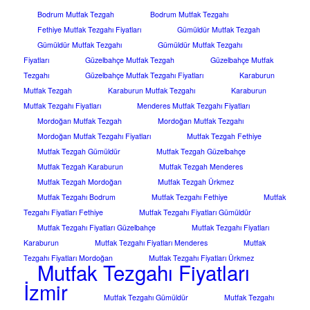
Bodrum Mutfak Tezgah
Bodrum Mutfak Tezgahı
Fethiye Mutfak Tezgahı Fiyatları
Gümüldür Mutfak Tezgah
Gümüldür Mutfak Tezgahı
Gümüldür Mutfak Tezgahı
Fiyatları
Güzelbahçe Mutfak Tezgah
Güzelbahçe Mutfak
Tezgahı
Güzelbahçe Mutfak Tezgahı Fiyatları
Karaburun
Mutfak Tezgah
Karaburun Mutfak Tezgahı
Karaburun
Mutfak Tezgahı Fiyatları
Menderes Mutfak Tezgahı Fiyatları
Mordoğan Mutfak Tezgah
Mordoğan Mutfak Tezgahı
Mordoğan Mutfak Tezgahı Fiyatları
Mutfak Tezgah Fethiye
Mutfak Tezgah Gümüldür
Mutfak Tezgah Güzelbahçe
Mutfak Tezgah Karaburun
Mutfak Tezgah Menderes
Mutfak Tezgah Mordoğan
Mutfak Tezgah Ürkmez
Mutfak Tezgahı Bodrum
Mutfak Tezgahı Fethiye
Mutfak
Tezgahı Fiyatları Fethiye
Mutfak Tezgahı Fiyatları Gümüldür
Mutfak Tezgahı Fiyatları Güzelbahçe
Mutfak Tezgahı Fiyatları
Karaburun
Mutfak Tezgahı Fiyatları Menderes
Mutfak
Tezgahı Fiyatları Mordoğan
Mutfak Tezgahı Fiyatları Ürkmez
Mutfak Tezgahı Fiyatları
İzmir
Mutfak Tezgahı Gümüldür
Mutfak Tezgahı