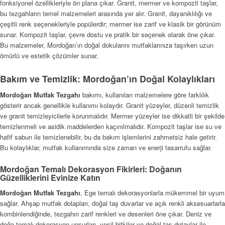
fonksiyonel özellikleriyle ön plana çıkar. Granit, mermer ve kompozit taşlar,
bu tezgahların temel malzemeleri arasında yer alır. Granit, dayanıklılığı ve
çeşitli renk seçenekleriyle popülerdir; mermer ise zarif ve klasik bir görünüm
sunar. Kompozit taşlar, çevre dostu ve pratik bir seçenek olarak öne çıkar.
Bu malzemeler, Mordoğan’ın doğal dokularını mutfaklarınıza taşırken uzun
ömürlü ve estetik çözümler sunar.
Bakım ve Temizlik: Mordoğan’ın Doğal Kolaylıkları
Mordoğan Mutfak Tezgahı
bakımı, kullanılan malzemelere göre farklılık
gösterir ancak genellikle kullanımı kolaydır. Granit yüzeyler, düzenli temizlik
ve granit temizleyicilerle korunmalıdır. Mermer yüzeyler ise dikkatli bir şekilde
temizlenmeli ve asidik maddelerden kaçınılmalıdır. Kompozit taşlar ise su ve
hafif sabun ile temizlenebilir, bu da bakım işlemlerini zahmetsiz hale getirir.
Bu kolaylıklar, mutfak kullanımında size zaman ve enerji tasarrufu sağlar.
Mordoğan Temalı Dekorasyon Fikirleri: Doğanın
Güzelliklerini Evinize Katın
Mordoğan Mutfak Tezgahı
, Ege temalı dekorasyonlarla mükemmel bir uyum
sağlar. Ahşap mutfak dolapları, doğal taş duvarlar ve açık renkli aksesuarlarla
kombinlendiğinde, tezgahın zarif renkleri ve desenleri öne çıkar. Deniz ve
doğa temalı dekorasyon unsurları, yeşil bitkiler ve doğal taş detaylar ile