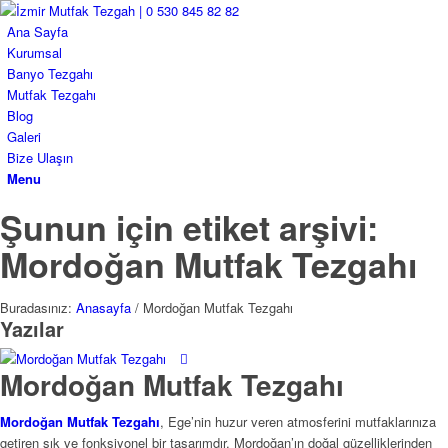
Ana Sayfa
Kurumsal
Banyo Tezgahı
Mutfak Tezgahı
Blog
Galeri
Bize Ulaşın
Menu
Şunun için etiket arşivi:
Mordoğan Mutfak Tezgahı
Buradasınız:
Anasayfa
/
Mordoğan Mutfak Tezgahı
Yazılar
Mordoğan Mutfak Tezgahı
Mordoğan Mutfak Tezgahı
, Ege’nin huzur veren atmosferini mutfaklarınıza
getiren şık ve fonksiyonel bir tasarımdır. Mordoğan’ın doğal güzelliklerinden