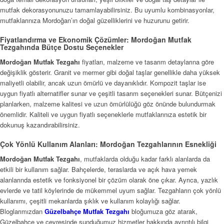
mutfak dekorasyonunuzu tamamlayabilirsiniz. Bu uyumlu kombinasyonlar,
mutfaklarınıza Mordoğan’ın doğal güzelliklerini ve huzurunu getirir.
Fiyatlandırma ve Ekonomik Çözümler: Mordoğan Mutfak
Tezgahında Bütçe Dostu Seçenekler
Mordoğan Mutfak Tezgahı
fiyatları, malzeme ve tasarım detaylarına göre
değişiklik gösterir. Granit ve mermer gibi doğal taşlar genellikle daha yüksek
maliyetli olabilir, ancak uzun ömürlü ve dayanıklıdır. Kompozit taşlar ise
uygun fiyatlı alternatifler sunar ve çeşitli tasarım seçenekleri sunar. Bütçenizi
planlarken, malzeme kalitesi ve uzun ömürlülüğü göz önünde bulundurmak
önemlidir. Kaliteli ve uygun fiyatlı seçeneklerle mutfaklarınıza estetik bir
dokunuş kazandırabilirsiniz.
Çok Yönlü Kullanım Alanları: Mordoğan Tezgahlarının Esnekliği
Mordoğan Mutfak Tezgahı
, mutfaklarda olduğu kadar farklı alanlarda da
etkili bir kullanım sağlar. Bahçelerde, teraslarda ve açık hava yemek
alanlarında estetik ve fonksiyonel bir çözüm olarak öne çıkar. Ayrıca, yazlık
evlerde ve tatil köylerinde de mükemmel uyum sağlar. Tezgahların çok yönlü
kullanımı, çeşitli mekanlarda şıklık ve kullanım kolaylığı sağlar.
Bloglarımızdan
Güzelbahçe Mutfak Tezgahı
bloğumuza göz atarak,
Güzelbahçe ve çevresinde sunduğumuz hizmetler hakkında ayrıntılı bilgi