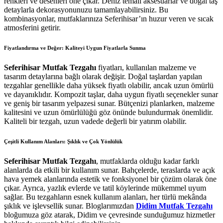
renkleri ve desenleri öne çıkar. Deniz temalı aksesuarlar ve doğal taş
detaylarla dekorasyonunuzu tamamlayabilirsiniz. Bu
kombinasyonlar, mutfaklarınıza Seferihisar’ın huzur veren ve sıcak
atmosferini getirir.
Fiyatlandırma ve Değer: Kaliteyi Uygun Fiyatlarla Sunma
Seferihisar Mutfak Tezgahı
fiyatları, kullanılan malzeme ve
tasarım detaylarına bağlı olarak değişir. Doğal taşlardan yapılan
tezgahlar genellikle daha yüksek fiyatlı olabilir, ancak uzun ömürlü
ve dayanıklıdır. Kompozit taşlar, daha uygun fiyatlı seçenekler sunar
ve geniş bir tasarım yelpazesi sunar. Bütçenizi planlarken, malzeme
kalitesini ve uzun ömürlülüğü göz önünde bulundurmak önemlidir.
Kaliteli bir tezgah, uzun vadede değerli bir yatırım olabilir.
Çeşitli Kullanım Alanları: Şıklık ve Çok Yönlülük
Seferihisar Mutfak Tezgahı
, mutfaklarda olduğu kadar farklı
alanlarda da etkili bir kullanım sunar. Bahçelerde, teraslarda ve açık
hava yemek alanlarında estetik ve fonksiyonel bir çözüm olarak öne
çıkar. Ayrıca, yazlık evlerde ve tatil köylerinde mükemmel uyum
sağlar. Bu tezgahların esnek kullanım alanları, her türlü mekânda
şıklık ve işlevsellik sunar. Bloglarımızdan
Didim Mutfak Tezgahı
bloğumuza göz atarak, Didim ve çevresinde sunduğumuz hizmetler