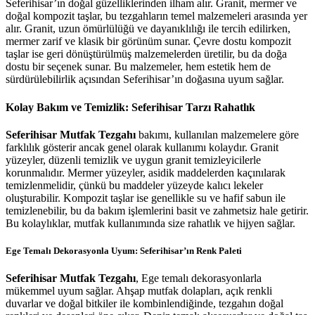
Seferihisar’ın doğal güzelliklerinden ilham alır. Granit, mermer ve
doğal kompozit taşlar, bu tezgahların temel malzemeleri arasında yer
alır. Granit, uzun ömürlülüğü ve dayanıklılığı ile tercih edilirken,
mermer zarif ve klasik bir görünüm sunar. Çevre dostu kompozit
taşlar ise geri dönüştürülmüş malzemelerden üretilir, bu da doğa
dostu bir seçenek sunar. Bu malzemeler, hem estetik hem de
sürdürülebilirlik açısından Seferihisar’ın doğasına uyum sağlar.
Kolay Bakım ve Temizlik: Seferihisar Tarzı Rahatlık
Seferihisar Mutfak Tezgahı
bakımı, kullanılan malzemelere göre
farklılık gösterir ancak genel olarak kullanımı kolaydır. Granit
yüzeyler, düzenli temizlik ve uygun granit temizleyicilerle
korunmalıdır. Mermer yüzeyler, asidik maddelerden kaçınılarak
temizlenmelidir, çünkü bu maddeler yüzeyde kalıcı lekeler
oluşturabilir. Kompozit taşlar ise genellikle su ve hafif sabun ile
temizlenebilir, bu da bakım işlemlerini basit ve zahmetsiz hale getirir.
Bu kolaylıklar, mutfak kullanımında size rahatlık ve hijyen sağlar.
Ege Temalı Dekorasyonla Uyum: Seferihisar’ın Renk Paleti
Seferihisar Mutfak Tezgahı
, Ege temalı dekorasyonlarla
mükemmel uyum sağlar. Ahşap mutfak dolapları, açık renkli
duvarlar ve doğal bitkiler ile kombinlendiğinde, tezgahın doğal