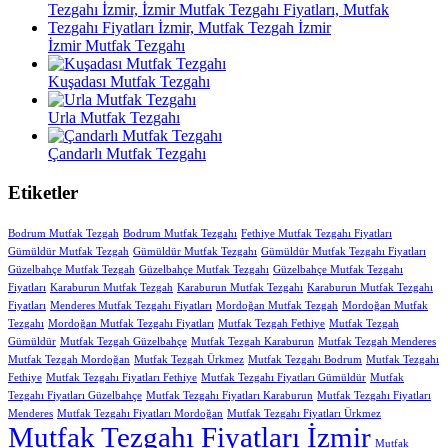
İzmir Mutfak Tezgahı
Kuşadası Mutfak Tezgahı
Urla Mutfak Tezgahı
Çandarlı Mutfak Tezgahı
Etiketler
Bodrum Mutfak Tezgah
Bodrum Mutfak Tezgahı
Fethiye Mutfak Tezgahı Fiyatları
Gümüldür Mutfak Tezgah
Gümüldür Mutfak Tezgahı
Gümüldür Mutfak Tezgahı Fiyatları
Güzelbahçe Mutfak Tezgah
Güzelbahçe Mutfak Tezgahı
Güzelbahçe Mutfak Tezgahı
Fiyatları
Karaburun Mutfak Tezgah
Karaburun Mutfak Tezgahı
Karaburun Mutfak Tezgahı
Fiyatları
Menderes Mutfak Tezgahı Fiyatları
Mordoğan Mutfak Tezgah
Mordoğan Mutfak
Tezgahı
Mordoğan Mutfak Tezgahı Fiyatları
Mutfak Tezgah Fethiye
Mutfak Tezgah
Gümüldür
Mutfak Tezgah Güzelbahçe
Mutfak Tezgah Karaburun
Mutfak Tezgah Menderes
Mutfak Tezgah Mordoğan
Mutfak Tezgah Ürkmez
Mutfak Tezgahı Bodrum
Mutfak Tezgahı
Fethiye
Mutfak Tezgahı Fiyatları Fethiye
Mutfak Tezgahı Fiyatları Gümüldür
Mutfak
Tezgahı Fiyatları Güzelbahçe
Mutfak Tezgahı Fiyatları Karaburun
Mutfak Tezgahı Fiyatları
Menderes
Mutfak Tezgahı Fiyatları Mordoğan
Mutfak Tezgahı Fiyatları Ürkmez
Mutfak Tezgahı Fiyatları İzmir
Mutfak