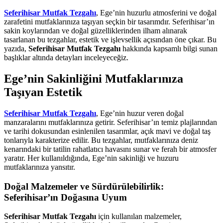
Seferihisar Mutfak Tezgahı
, Ege’nin huzurlu atmosferini ve doğal
zarafetini mutfaklarınıza taşıyan seçkin bir tasarımdır. Seferihisar’ın
sakin koylarından ve doğal güzelliklerinden ilham alınarak
tasarlanan bu tezgahlar, estetik ve işlevsellik açısından öne çıkar. Bu
yazıda,
Seferihisar Mutfak Tezgahı
hakkında kapsamlı bilgi sunan
başlıklar altında detayları inceleyeceğiz.
Ege’nin Sakinliğini Mutfaklarınıza
Taşıyan Estetik
Seferihisar Mutfak Tezgahı
, Ege’nin huzur veren doğal
manzaralarını mutfaklarınıza getirir. Seferihisar’ın temiz plajlarından
ve tarihi dokusundan esinlenilen tasarımlar, açık mavi ve doğal taş
tonlarıyla karakterize edilir. Bu tezgahlar, mutfaklarınıza deniz
kenarındaki bir tatilin rahatlatıcı havasını sunar ve ferah bir atmosfer
yaratır. Her kullanıldığında, Ege’nin sakinliği ve huzuru
mutfaklarınıza yansıtır.
Doğal Malzemeler ve Sürdürülebilirlik:
Seferihisar’ın Doğasına Uyum
Seferihisar Mutfak Tezgahı
için kullanılan malzemeler,