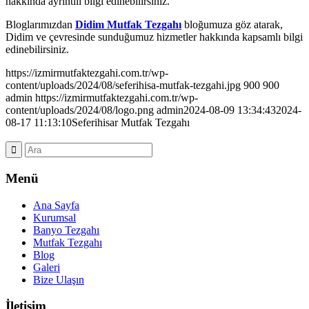
hakkında ayrıntılı bilgi edinebilirsiniz.
Bloglarımızdan
Didim Mutfak Tezgahı
bloğumuza göz atarak,
Didim ve çevresinde sunduğumuz hizmetler hakkında kapsamlı bilgi
edinebilirsiniz.
https://izmirmutfaktezgahi.com.tr/wp-
content/uploads/2024/08/seferihisa-mutfak-tezgahi.jpg
900
900
admin
https://izmirmutfaktezgahi.com.tr/wp-
content/uploads/2024/08/logo.png
admin
2024-08-09 13:34:43
2024-
08-17 11:13:10
Seferihisar Mutfak Tezgahı
Menü
Ana Sayfa
Kurumsal
Banyo Tezgahı
Mutfak Tezgahı
Blog
Galeri
Bize Ulaşın
İletişim