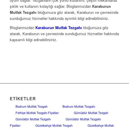
uyum sağlar. Tezgahların çok yönlü kullanımı, çeşitli mekanlarda
şıklık ve kullanım kolaylığı sağlar. Bloglarımızdan
Karaburun
Mutfak Tezgahı
bloğumuza göz atarak, Karaburun ve çevresinde
sunduğumuz hizmetler hakkında ayrıntılı bilgi edinebilirsiniz.
Bloglarımızdan
Karaburun Mutfak Tezgahı
bloğumuza göz
atarak, Karaburun ve çevresinde sunduğumuz hizmetler hakkında
kapsamlı bilgi edinebilirsiniz.
ETIKETLER
Bodrum Mutfak Tezgah
Bodrum Mutfak Tezgahı
Fethiye Mutfak Tezgahı Fiyatları
Gümüldür Mutfak Tezgah
Gümüldür Mutfak Tezgahı
Gümüldür Mutfak Tezgahı
Fiyatları
Güzelbahçe Mutfak Tezgah
Güzelbahçe Mutfak