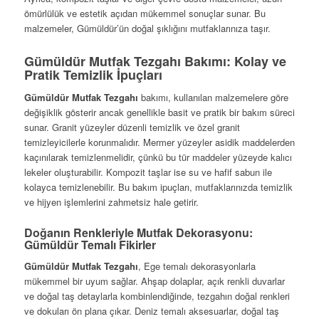
ömürlülük ve estetik açıdan mükemmel sonuçlar sunar. Bu
malzemeler, Gümüldür’ün doğal şıklığını mutfaklarınıza taşır.
Gümüldür Mutfak Tezgahı Bakımı: Kolay ve
Pratik Temizlik İpuçları
Gümüldür Mutfak Tezgahı
bakımı, kullanılan malzemelere göre
değişiklik gösterir ancak genellikle basit ve pratik bir bakım süreci
sunar. Granit yüzeyler düzenli temizlik ve özel granit
temizleyicilerle korunmalıdır. Mermer yüzeyler asidik maddelerden
kaçınılarak temizlenmelidir, çünkü bu tür maddeler yüzeyde kalıcı
lekeler oluşturabilir. Kompozit taşlar ise su ve hafif sabun ile
kolayca temizlenebilir. Bu bakım ipuçları, mutfaklarınızda temizlik
ve hijyen işlemlerini zahmetsiz hale getirir.
Doğanın Renkleriyle Mutfak Dekorasyonu:
Gümüldür Temalı Fikirler
Gümüldür Mutfak Tezgahı
, Ege temalı dekorasyonlarla
mükemmel bir uyum sağlar. Ahşap dolaplar, açık renkli duvarlar
ve doğal taş detaylarla kombinlendiğinde, tezgahın doğal renkleri
ve dokuları ön plana çıkar. Deniz temalı aksesuarlar, doğal taş