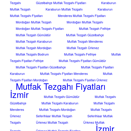
Tezgahı
Güzelbahçe Mutfak Tezgahı Fiyatları
Karaburun
Mutfak Tezgah
Karaburun Mutfak Tezgahı
Karaburun
Mutfak Tezgahı Fiyatları
Menderes Mutfak Tezgahı Fiyatları
Mordoğan Mutfak Tezgah
Mordoğan Mutfak Tezgahı
Mordoğan Mutfak Tezgahı Fiyatları
Mutfak Tezgah Fethiye
Mutfak Tezgah Gümüldür
Mutfak Tezgah Güzelbahçe
Mutfak Tezgah Karaburun
Mutfak Tezgah Menderes
Mutfak Tezgah Mordoğan
Mutfak Tezgah Ürkmez
Mutfak Tezgahı Bodrum
Mutfak Tezgahı Fethiye
Mutfak
Tezgahı Fiyatları Fethiye
Mutfak Tezgahı Fiyatları Gümüldür
Mutfak Tezgahı Fiyatları Güzelbahçe
Mutfak Tezgahı Fiyatları
Karaburun
Mutfak Tezgahı Fiyatları Menderes
Mutfak
Tezgahı Fiyatları Mordoğan
Mutfak Tezgahı Fiyatları Ürkmez
Mutfak Tezgahı Fiyatları
İzmir
Mutfak Tezgahı Gümüldür
Mutfak Tezgahı
Güzelbahçe
Mutfak Tezgahı Karaburun
Mutfak Tezgahı
Menderes
Mutfak Tezgahı Mordoğan
Mutfak Tezgahı
Ürkmez
Seferihisar Mutfak Tezgah
Seferihisar Mutfak
Tezgahı
Ürkmez Mutfak Tezgah
Ürkmez Mutfak
İzmir
Tezgahı
Ürkmez Mutfak Tezgahı Fiyatları