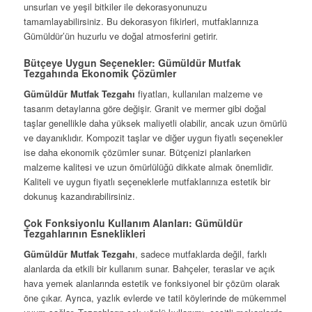
unsurları ve yeşil bitkiler ile dekorasyonunuzu
tamamlayabilirsiniz. Bu dekorasyon fikirleri, mutfaklarınıza
Gümüldür’ün huzurlu ve doğal atmosferini getirir.
Bütçeye Uygun Seçenekler: Gümüldür Mutfak
Tezgahında Ekonomik Çözümler
Gümüldür Mutfak Tezgahı
fiyatları, kullanılan malzeme ve
tasarım detaylarına göre değişir. Granit ve mermer gibi doğal
taşlar genellikle daha yüksek maliyetli olabilir, ancak uzun ömürlü
ve dayanıklıdır. Kompozit taşlar ve diğer uygun fiyatlı seçenekler
ise daha ekonomik çözümler sunar. Bütçenizi planlarken
malzeme kalitesi ve uzun ömürlülüğü dikkate almak önemlidir.
Kaliteli ve uygun fiyatlı seçeneklerle mutfaklarınıza estetik bir
dokunuş kazandırabilirsiniz.
Çok Fonksiyonlu Kullanım Alanları: Gümüldür
Tezgahlarının Esneklikleri
Gümüldür Mutfak Tezgahı
, sadece mutfaklarda değil, farklı
alanlarda da etkili bir kullanım sunar. Bahçeler, teraslar ve açık
hava yemek alanlarında estetik ve fonksiyonel bir çözüm olarak
öne çıkar. Ayrıca, yazlık evlerde ve tatil köylerinde de mükemmel