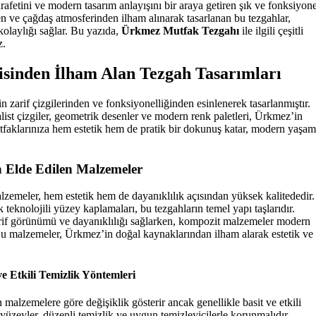
rafetini ve modern tasarım anlayışını bir araya getiren şık ve fonksiyone
n ve çağdaş atmosferinden ilham alınarak tasarlanan bu tezgahlar,
olaylığı sağlar. Bu yazıda,
Ürkmez Mutfak Tezgahı
ile ilgili çeşitli
z.
inden İlham Alan Tezgah Tasarımları
 zarif çizgilerinden ve fonksiyonelliğinden esinlenerek tasarlanmıştır.
list çizgiler, geometrik desenler ve modern renk paletleri, Ürkmez’in
utfaklarınıza hem estetik hem de pratik bir dokunuş katar, modern yaşam
 Elde Edilen Malzemeler
lzemeler, hem estetik hem de dayanıklılık açısından yüksek kalitededir.
eknolojili yüzey kaplamaları, bu tezgahların temel yapı taşlarıdır.
arif görünümü ve dayanıklılığı sağlarken, kompozit malzemeler modern
 Bu malzemeler, Ürkmez’in doğal kaynaklarından ilham alarak estetik ve
 Etkili Temizlik Yöntemleri
 malzemelere göre değişiklik gösterir ancak genellikle basit ve etkili
yüzeyler, düzenli temizlik ve uygun temizleyicilerle korunmalıdır.