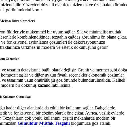
mizlenebilir. Yüzeyleri düzenli olarak temizlemek ve özel bakım ürünler
tik görünümlerini korur.
 Mekan Düzenlemeleri
on fikirleriyle mükemmel bir uyum sağlar. Şık ve minimalist mutfak
k desenlerle kombinlendiğinde, tezgahın çağdaş görünümü ön plana çıkar.
lar ve fonksiyonel aydınlatma çözümleri ile dekorasyonunuzu
faklarınıza Ürkmez’in modern ve estetik dokunuşunu getirir.
ostu Çözümler
 ve tasarım detaylarına bağlı olarak değişir. Granit ve mermer gibi doğa
n, kompozit taşlar ve diğer uygun fiyatlı seçenekler ekonomik çözümler
si ve tasarımın uzun ömürlülüğü göz önünde bulundurulmalıdır. Kaliteli
za modern bir dokunuş kazandırabilirsiniz.
ek Kullanım Olanakları
ğu kadar diğer alanlarda da etkili bir kullanım sağlar. Bahçelerde,
tetik ve fonksiyonel bir çözüm olarak öne çıkar. Ayrıca, yazlık evlerde
nar. Tezgahların çok yönlü kullanımı, çeşitli mekanlarda modern bir
larımızdan
Gümüldür Mutfak Tezgahı
bloğumuza göz atarak,