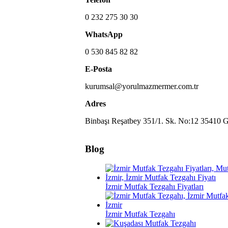
0 232 275 30 30
WhatsApp
0 530 845 82 82
E-Posta
kurumsal@yorulmazmermer.com.tr
Adres
Binbaşı Reşatbey 351/1. Sk. No:12 35410 G
Blog
İzmir Mutfak Tezgahı Fiyatları
İzmir Mutfak Tezgahı