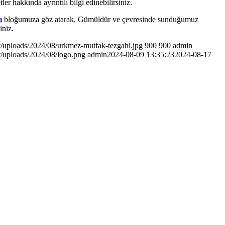
 hakkında ayrıntılı bilgi edinebilirsiniz.
ı
bloğumuza göz atarak, Gümüldür ve çevresinde sunduğumuz
iniz.
nt/uploads/2024/08/urkmez-mutfak-tezgahi.jpg
900
900
admin
nt/uploads/2024/08/logo.png
admin
2024-08-09 13:35:23
2024-08-17