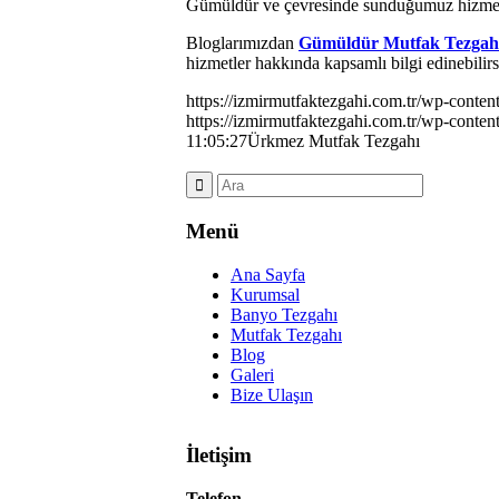
Gümüldür ve çevresinde sunduğumuz hizmetler
Bloglarımızdan
Gümüldür Mutfak Tezgah
hizmetler hakkında kapsamlı bilgi edinebilirs
https://izmirmutfaktezgahi.com.tr/wp-conte
https://izmirmutfaktezgahi.com.tr/wp-conte
11:05:27
Ürkmez Mutfak Tezgahı
Menü
Ana Sayfa
Kurumsal
Banyo Tezgahı
Mutfak Tezgahı
Blog
Galeri
Bize Ulaşın
İletişim
Telefon