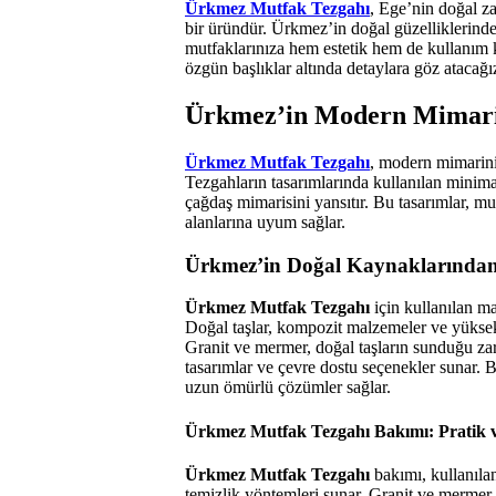
Ürkmez Mutfak Tezgahı
, Ege’nin doğal za
bir üründür. Ürkmez’in doğal güzelliklerinde
mutfaklarınıza hem estetik hem de kullanım k
özgün başlıklar altında detaylara göz atacağı
Ürkmez’in Modern Mimaris
Ürkmez Mutfak Tezgahı
, modern mimarinin
Tezgahların tasarımlarında kullanılan minima
çağdaş mimarisini yansıtır. Bu tasarımlar, m
alanlarına uyum sağlar.
Ürkmez’in Doğal Kaynaklarından
Ürkmez Mutfak Tezgahı
için kullanılan ma
Doğal taşlar, kompozit malzemeler ve yüksek t
Granit ve mermer, doğal taşların sunduğu z
tasarımlar ve çevre dostu seçenekler sunar.
uzun ömürlü çözümler sağlar.
Ürkmez Mutfak Tezgahı Bakımı: Pratik ve
Ürkmez Mutfak Tezgahı
bakımı, kullanılan
temizlik yöntemleri sunar. Granit ve mermer 