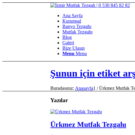
Ana Sayfa
Kurumsal
Banyo Tezgahı
Mutfak Tezgahı
Blog
Galeri
Bize Ulaşın
Menu
Menu
Şunun için etiket a
Buradasınız:
Anasayfa
1
/
Ürkmez Mutfak T
Yazılar
Ürkmez Mutfak Tezgahı