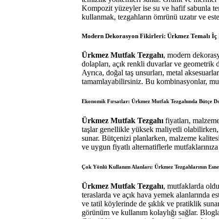
Kompozit yüzeyler ise su ve hafif sabunla te
kullanmak, tezgahların ömrünü uzatır ve este
Modern Dekorasyon Fikirleri: Ürkmez Temalı İç
Ürkmez Mutfak Tezgahı
, modern dekorasy
dolapları, açık renkli duvarlar ve geometri
Ayrıca, doğal taş unsurları, metal aksesuar
tamamlayabilirsiniz. Bu kombinasyonlar, mut
Ekonomik Fırsatlar: Ürkmez Mutfak Tezgahında Bütçe D
Ürkmez Mutfak Tezgahı
fiyatları, malzeme
taşlar genellikle yüksek maliyetli olabilirke
sunar. Bütçenizi planlarken, malzeme kalite
ve uygun fiyatlı alternatiflerle mutfaklarını
Çok Yönlü Kullanım Alanları: Ürkmez Tezgahlarının Esn
Ürkmez Mutfak Tezgahı
, mutfaklarda oldu
teraslarda ve açık hava yemek alanlarında es
ve tatil köylerinde de şıklık ve pratiklik su
görünüm ve kullanım kolaylığı sağlar. Blog