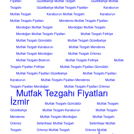
Fiyatları
Güzelbahçe Mutfak Tezgah
Güzelbahçe Mutfak
Tezgahı
Güzelbahçe Mutfak Tezgahı Fiyatları
Karaburun
Mutfak Tezgah
Karaburun Mutfak Tezgahı
Karaburun
Mutfak Tezgahı Fiyatları
Menderes Mutfak Tezgahı Fiyatları
Mordoğan Mutfak Tezgah
Mordoğan Mutfak Tezgahı
Mordoğan Mutfak Tezgahı Fiyatları
Mutfak Tezgah Fethiye
Mutfak Tezgah Gümüldür
Mutfak Tezgah Güzelbahçe
Mutfak Tezgah Karaburun
Mutfak Tezgah Menderes
Mutfak Tezgah Mordoğan
Mutfak Tezgah Ürkmez
Mutfak Tezgahı Bodrum
Mutfak Tezgahı Fethiye
Mutfak
Tezgahı Fiyatları Fethiye
Mutfak Tezgahı Fiyatları Gümüldür
Mutfak Tezgahı Fiyatları Güzelbahçe
Mutfak Tezgahı Fiyatları
Karaburun
Mutfak Tezgahı Fiyatları Menderes
Mutfak
Tezgahı Fiyatları Mordoğan
Mutfak Tezgahı Fiyatları Ürkmez
Mutfak Tezgahı Fiyatları
İzmir
Mutfak Tezgahı Gümüldür
Mutfak Tezgahı
Güzelbahçe
Mutfak Tezgahı Karaburun
Mutfak Tezgahı
Menderes
Mutfak Tezgahı Mordoğan
Mutfak Tezgahı
Ürkmez
Seferihisar Mutfak Tezgah
Seferihisar Mutfak
Tezgahı
Ürkmez Mutfak Tezgah
Ürkmez Mutfak