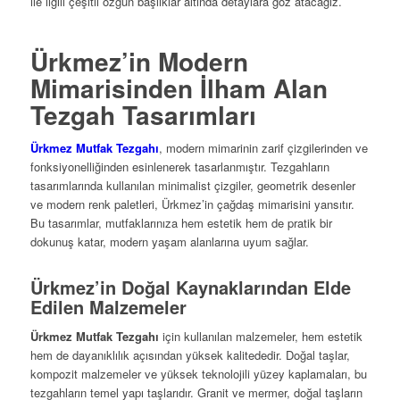
ile ilgili çeşitli özgün başlıklar altında detaylara göz atacağız.
Ürkmez’in Modern
Mimarisinden İlham Alan
Tezgah Tasarımları
Ürkmez Mutfak Tezgahı
, modern mimarinin zarif çizgilerinden ve
fonksiyonelliğinden esinlenerek tasarlanmıştır. Tezgahların
tasarımlarında kullanılan minimalist çizgiler, geometrik desenler
ve modern renk paletleri, Ürkmez’in çağdaş mimarisini yansıtır.
Bu tasarımlar, mutfaklarınıza hem estetik hem de pratik bir
dokunuş katar, modern yaşam alanlarına uyum sağlar.
Ürkmez’in Doğal Kaynaklarından Elde
Edilen Malzemeler
Ürkmez Mutfak Tezgahı
için kullanılan malzemeler, hem estetik
hem de dayanıklılık açısından yüksek kalitededir. Doğal taşlar,
kompozit malzemeler ve yüksek teknolojili yüzey kaplamaları, bu
tezgahların temel yapı taşlarıdır. Granit ve mermer, doğal taşların