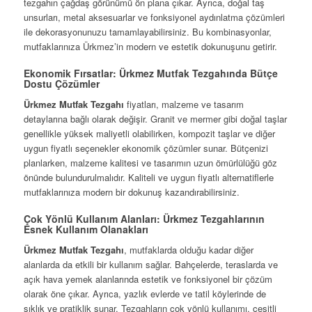
tezgahın çağdaş görünümü ön plana çıkar. Ayrıca, doğal taş
unsurları, metal aksesuarlar ve fonksiyonel aydınlatma çözümleri
ile dekorasyonunuzu tamamlayabilirsiniz. Bu kombinasyonlar,
mutfaklarınıza Ürkmez’in modern ve estetik dokunuşunu getirir.
Ekonomik Fırsatlar: Ürkmez Mutfak Tezgahında Bütçe
Dostu Çözümler
Ürkmez Mutfak Tezgahı
fiyatları, malzeme ve tasarım
detaylarına bağlı olarak değişir. Granit ve mermer gibi doğal taşlar
genellikle yüksek maliyetli olabilirken, kompozit taşlar ve diğer
uygun fiyatlı seçenekler ekonomik çözümler sunar. Bütçenizi
planlarken, malzeme kalitesi ve tasarımın uzun ömürlülüğü göz
önünde bulundurulmalıdır. Kaliteli ve uygun fiyatlı alternatiflerle
mutfaklarınıza modern bir dokunuş kazandırabilirsiniz.
Çok Yönlü Kullanım Alanları: Ürkmez Tezgahlarının
Esnek Kullanım Olanakları
Ürkmez Mutfak Tezgahı
, mutfaklarda olduğu kadar diğer
alanlarda da etkili bir kullanım sağlar. Bahçelerde, teraslarda ve
açık hava yemek alanlarında estetik ve fonksiyonel bir çözüm
olarak öne çıkar. Ayrıca, yazlık evlerde ve tatil köylerinde de
şıklık ve pratiklik sunar. Tezgahların çok yönlü kullanımı, çeşitli