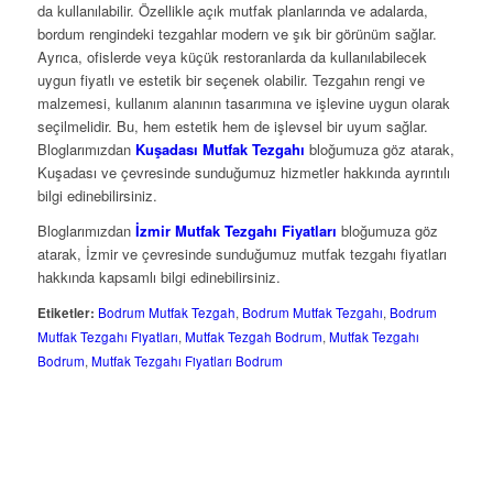
da kullanılabilir. Özellikle açık mutfak planlarında ve adalarda,
bordum rengindeki tezgahlar modern ve şık bir görünüm sağlar.
Ayrıca, ofislerde veya küçük restoranlarda da kullanılabilecek
uygun fiyatlı ve estetik bir seçenek olabilir. Tezgahın rengi ve
malzemesi, kullanım alanının tasarımına ve işlevine uygun olarak
seçilmelidir. Bu, hem estetik hem de işlevsel bir uyum sağlar.
Bloglarımızdan
Kuşadası Mutfak Tezgahı
bloğumuza göz atarak,
Kuşadası ve çevresinde sunduğumuz hizmetler hakkında ayrıntılı
bilgi edinebilirsiniz.
Bloglarımızdan
İzmir Mutfak Tezgahı Fiyatları
bloğumuza göz
atarak, İzmir ve çevresinde sunduğumuz mutfak tezgahı fiyatları
hakkında kapsamlı bilgi edinebilirsiniz.
Etiketler:
Bodrum Mutfak Tezgah
,
Bodrum Mutfak Tezgahı
,
Bodrum
Mutfak Tezgahı Fiyatları
,
Mutfak Tezgah Bodrum
,
Mutfak Tezgahı
Bodrum
,
Mutfak Tezgahı Fiyatları Bodrum