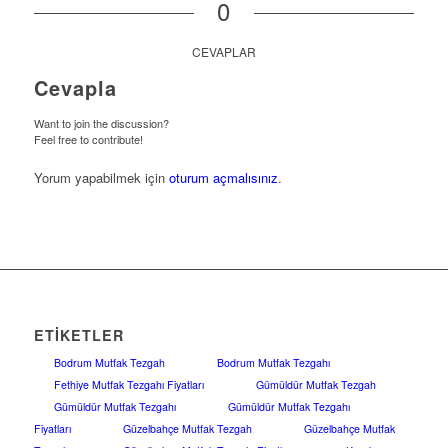
0
CEVAPLAR
Cevapla
Want to join the discussion?
Feel free to contribute!
Yorum yapabilmek için
oturum açmalısınız
.
ETIKETLER
Bodrum Mutfak Tezgah
Bodrum Mutfak Tezgahı
Fethiye Mutfak Tezgahı Fiyatları
Gümüldür Mutfak Tezgah
Gümüldür Mutfak Tezgahı
Gümüldür Mutfak Tezgahı
Fiyatları
Güzelbahçe Mutfak Tezgah
Güzelbahçe Mutfak