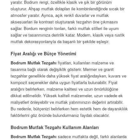
yaratır. Bodrum rengi, özellikle klasik ve şık bir görünüm
oluşturur. Ahşap mutfak dolapları ile kombinlendiğinde sıcak bir
atmosfer yaratır. Ayrıca, açık renkli duvarlar ve mutfak
aksesuarları ile kontrast oluşturarak tezgahın öne çıkmasını
sağlar. Bordum renginin tonları, farklı mutfak stilleri ile uyum
sağlar ve tasarımınıza derinlik katar. Modern, klasik veya rustik
mutfak dekorasyonlarıyla da başarılı bir şekilde eşleşir.
Fiyat Aralığı ve Bütçe Yönetimi
Bodrum Mutfak Tezgahı
fiyatları, kullanılan malzeme ve
tasarıma bağlı olarak değişiklik gösterir. Mermer ve granit
tezgahlar genellikle daha yüksek fiyat aralığındayken, kuvars ve
kompozit seçenekler daha uygun fiyatlarla bulunabilir. Fiyat
aralığını belirlerken, malzeme kalitesi ve uzun ömürlülüğüne
dikkat edilmelidir. Yüksek kaliteli malzemeler, uzun vadede ek
maliyetleri önleyebilir ve mutfak yatırımınızın değerini artırabilir.
Bu nedenle, bütçenizi belirlerken hem estetik hem de dayanıklılık
faktörlerini göz önünde bulundurmanız faydalı olacaktır.
Bodrum Mutfak Tezgahı Kullanım Alanları
Bodrum Mutfak Tezgahı
sadece mutfakta değil, farklı alanlarda