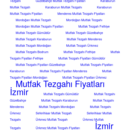
Tezgahı
Güzelbahçe Mutfak Tezgahı Fiyatları
Karaburun
Mutfak Tezgah
Karaburun Mutfak Tezgahı
Karaburun
Mutfak Tezgahı Fiyatları
Menderes Mutfak Tezgahı Fiyatları
Mordoğan Mutfak Tezgah
Mordoğan Mutfak Tezgahı
Mordoğan Mutfak Tezgahı Fiyatları
Mutfak Tezgah Fethiye
Mutfak Tezgah Gümüldür
Mutfak Tezgah Güzelbahçe
Mutfak Tezgah Karaburun
Mutfak Tezgah Menderes
Mutfak Tezgah Mordoğan
Mutfak Tezgah Ürkmez
Mutfak Tezgahı Bodrum
Mutfak Tezgahı Fethiye
Mutfak
Tezgahı Fiyatları Fethiye
Mutfak Tezgahı Fiyatları Gümüldür
Mutfak Tezgahı Fiyatları Güzelbahçe
Mutfak Tezgahı Fiyatları
Karaburun
Mutfak Tezgahı Fiyatları Menderes
Mutfak
Tezgahı Fiyatları Mordoğan
Mutfak Tezgahı Fiyatları Ürkmez
Mutfak Tezgahı Fiyatları
İzmir
Mutfak Tezgahı Gümüldür
Mutfak Tezgahı
Güzelbahçe
Mutfak Tezgahı Karaburun
Mutfak Tezgahı
Menderes
Mutfak Tezgahı Mordoğan
Mutfak Tezgahı
Ürkmez
Seferihisar Mutfak Tezgah
Seferihisar Mutfak
Tezgahı
Ürkmez Mutfak Tezgah
Ürkmez Mutfak
İzmir
Tezgahı
Ürkmez Mutfak Tezgahı Fiyatları