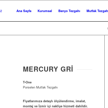
Ana Sayfa
Kurumsal
Banyo Tezgahı
Mutfak Tezgah
MERCURY GRI
T-One
Porselen Mutfak Tezgahı
Fiyatlarımıza detaylı ölçülendirme, imalat,
montaj ve İzmir içi nakliye hizmeti dahildir.