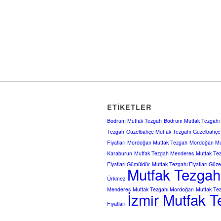
ETIKETLER
Bodrum Mutfak Tezgah
Bodrum Mutfak Tezgahı
Tezgah
Güzelbahçe Mutfak Tezgahı
Güzelbahçe 
Fiyatları
Mordoğan Mutfak Tezgah
Mordoğan Mu
Karaburun
Mutfak Tezgah Menderes
Mutfak Te
Fiyatları Gümüldür
Mutfak Tezgahı Fiyatları Güz
Mutfak Tezgahı 
Ürkmez
Menderes
Mutfak Tezgahı Mordoğan
Mutfak Te
İzmir Mutfak Te
Fiyatları