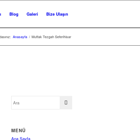
ı
Blog
Galeri
Bize Ulaşın
asınız:
Anasayfa
/
Mutfak Tezgah Seferihisar
MENÜ
Ana Sayfa