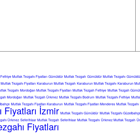
Fethiye Mutfak Tezgahı Fiyatları
Gümüldür Mutfak Tezgah
Gümüldür Mutfak Tezgahı
Gümüldür
Mutfak Tezgahı Fiyatları
Karaburun Mutfak Tezgah
Karaburun Mutfak Tezgahı
Karaburun Mutf
tfak Tezgahı
Mordoğan Mutfak Tezgahı Fiyatları
Mutfak Tezgah Fethiye
Mutfak Tezgah Gümül
zgah Mordoğan
Mutfak Tezgah Ürkmez
Mutfak Tezgahı Bodrum
Mutfak Tezgahı Fethiye
Mutfa
elbahçe
Mutfak Tezgahı Fiyatları Karaburun
Mutfak Tezgahı Fiyatları Menderes
Mutfak Tezgahı 
Fiyatları İzmir
Mutfak Tezgahı Gümüldür
Mutfak Tezgahı Güzelbahç
zgahı Ürkmez
Seferihisar Mutfak Tezgah
Seferihisar Mutfak Tezgahı
Ürkmez Mutfak Tezgah
Ür
zgahı Fiyatları