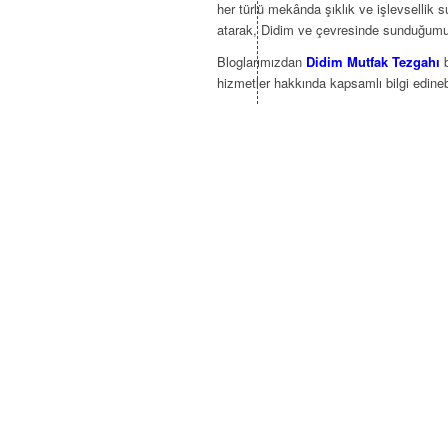
her türlü mekânda şıklık ve işlevsellik 
atarak, Didim ve çevresinde sunduğumuz h
Bloglarımızdan
Didim Mutfak Tezgahı
b
hizmetler hakkında kapsamlı bilgi edinebi