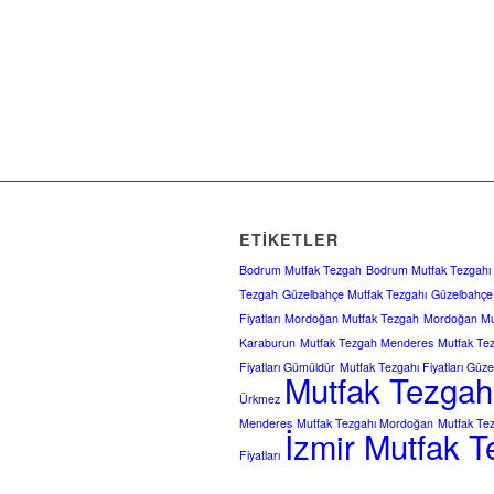
ETIKETLER
Bodrum Mutfak Tezgah
Bodrum Mutfak Tezgahı
Tezgah
Güzelbahçe Mutfak Tezgahı
Güzelbahçe 
Fiyatları
Mordoğan Mutfak Tezgah
Mordoğan Mu
Karaburun
Mutfak Tezgah Menderes
Mutfak Te
Fiyatları Gümüldür
Mutfak Tezgahı Fiyatları Güz
Mutfak Tezgahı 
Ürkmez
Menderes
Mutfak Tezgahı Mordoğan
Mutfak Te
İzmir Mutfak Te
Fiyatları