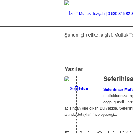
Şunun için etiket arşivi: Mutfak 
Yazılar
Seferihis
Seferihisar Mut
mutfaklarınıza ta
doğal güzellikleri
açısından öne çıkar. Bu yazıda,
Seferih
altında detayları inceleyeceğiz.