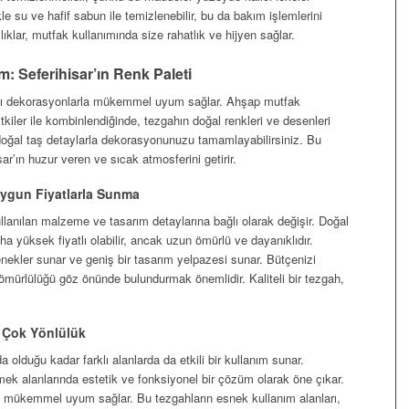
kle su ve hafif sabun ile temizlenebilir, bu da bakım işlemlerini
lıklar, mutfak kullanımında size rahatlık ve hijyen sağlar.
 Seferihisar’ın Renk Paleti
lı dekorasyonlarla mükemmel uyum sağlar. Ahşap mutfak
itkiler ile kombinlendiğinde, tezgahın doğal renkleri ve desenleri
doğal taş detaylarla dekorasyonunuzu tamamlayabilirsiniz. Bu
r’ın huzur veren ve sıcak atmosferini getirir.
Uygun Fiyatlarla Sunma
kullanılan malzeme ve tasarım detaylarına bağlı olarak değişir. Doğal
ha yüksek fiyatlı olabilir, ancak uzun ömürlü ve dayanıklıdır.
nekler sunar ve geniş bir tasarım yelpazesi sunar. Bütçenizi
ömürlülüğü göz önünde bulundurmak önemlidir. Kaliteli bir tezgah,
ve Çok Yönlülük
a olduğu kadar farklı alanlarda da etkili bir kullanım sunar.
ek alanlarında estetik ve fonksiyonel bir çözüm olarak öne çıkar.
nde mükemmel uyum sağlar. Bu tezgahların esnek kullanım alanları,