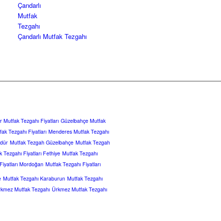
Çandarlı Mutfak Tezgahı
 Mutfak Tezgahı Fiyatları
Güzelbahçe Mutfak
ak Tezgahı Fiyatları
Menderes Mutfak Tezgahı
dür
Mutfak Tezgah Güzelbahçe
Mutfak Tezgah
k Tezgahı Fiyatları Fethiye
Mutfak Tezgahı
Fiyatları Mordoğan
Mutfak Tezgahı Fiyatları
e
Mutfak Tezgahı Karaburun
Mutfak Tezgahı
kmez Mutfak Tezgahı
Ürkmez Mutfak Tezgahı