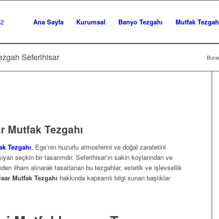
Ana Sayfa
Kurumsal
Banyo Tezgahı
Mutfak Tezgah
Tezgah Seferihisar
Burad
ar Mutfak Tezgahı
fak Tezgahı
, Ege’nin huzurlu atmosferini ve doğal zarafetini
şıyan seçkin bir tasarımdır. Seferihisar’ın sakin koylarından ve
nden ilham alınarak tasarlanan bu tezgahlar, estetik ve işlevsellik
isar Mutfak Tezgahı
hakkında kapsamlı bilgi sunan başlıklar