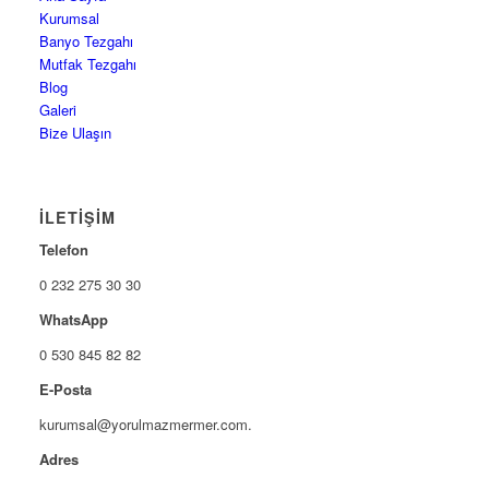
Kurumsal
Banyo Tezgahı
Mutfak Tezgahı
Blog
Galeri
Bize Ulaşın
İLETIŞIM
Telefon
0 232 275 30 30
WhatsApp
0 530 845 82 82
E-Posta
kurumsal@yorulmazmermer.com.tr
Adres