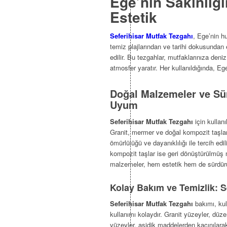
Ege’nin Sakinliği
Estetik
Seferihisar Mutfak Tezgahı
, Ege’nin hu
temiz plajlarından ve tarihi dokusundan e
edilir. Bu tezgahlar, mutfaklarınıza deniz
atmosfer yaratır. Her kullanıldığında, Ege
Doğal Malzemeler ve Sürd
Uyum
Seferihisar Mutfak Tezgahı
için kullanı
Granit, mermer ve doğal kompozit taşlar,
ömürlülüğü ve dayanıklılığı ile tercih ed
kompozit taşlar ise geri dönüştürülmüş 
malzemeler, hem estetik hem de sürdürül
Kolay Bakım ve Temizlik: Se
Seferihisar Mutfak Tezgahı
bakımı, kul
kullanımı kolaydır. Granit yüzeyler, düze
yüzeyler, asidik maddelerden kaçınılara