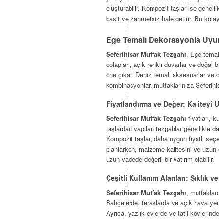
oluşturabilir. Kompozit taşlar ise genelli
basit ve zahmetsiz hale getirir. Bu kolay
Ege Temalı Dekorasyonla Uyum:
Seferihisar Mutfak Tezgahı
, Ege tema
dolapları, açık renkli duvarlar ve doğal b
öne çıkar. Deniz temalı aksesuarlar ve 
kombinasyonlar, mutfaklarınıza Seferihisa
Fiyatlandırma ve Değer: Kaliteyi 
Seferihisar Mutfak Tezgahı
fiyatları, 
taşlardan yapılan tezgahlar genellikle da
Kompozit taşlar, daha uygun fiyatlı seçe
planlarken, malzeme kalitesini ve uzun 
uzun vadede değerli bir yatırım olabilir.
Çeşitli Kullanım Alanları: Şıklık 
Seferihisar Mutfak Tezgahı
, mutfaklard
Bahçelerde, teraslarda ve açık hava yem
Ayrıca, yazlık evlerde ve tatil köyleri