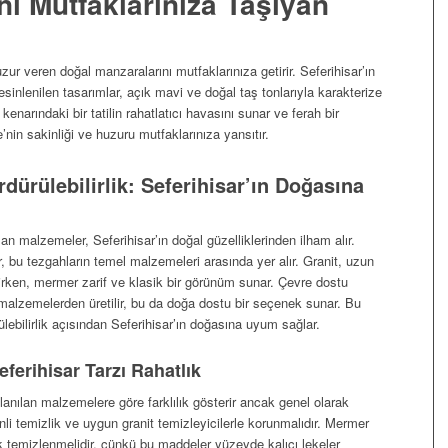
ni Mutfaklarınıza Taşıyan
zur veren doğal manzaralarını mutfaklarınıza getirir. Seferihisar’ın
sinlenilen tasarımlar, açık mavi ve doğal taş tonlarıyla karakterize
 kenarındaki bir tatilin rahatlatıcı havasını sunar ve ferah bir
’nin sakinliği ve huzuru mutfaklarınıza yansıtır.
ürülebilirlik: Seferihisar’ın Doğasına
lan malzemeler, Seferihisar’ın doğal güzelliklerinden ilham alır.
 bu tezgahların temel malzemeleri arasında yer alır. Granit, uzun
ilirken, mermer zarif ve klasik bir görünüm sunar. Çevre dostu
malzemelerden üretilir, bu da doğa dostu bir seçenek sunar. Bu
ebilirlik açısından Seferihisar’ın doğasına uyum sağlar.
ferihisar Tarzı Rahatlık
lanılan malzemelere göre farklılık gösterir ancak genel olarak
nli temizlik ve uygun granit temizleyicilerle korunmalıdır. Mermer
k temizlenmelidir, çünkü bu maddeler yüzeyde kalıcı lekeler